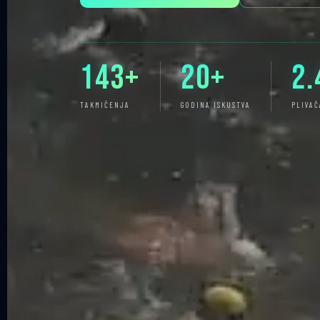
143+
20+
2.
TAKMIČENJA
GODINA ISKUSTVA
PLIVAČ