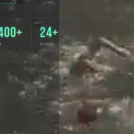
400+
24+
A
KLUBOVA