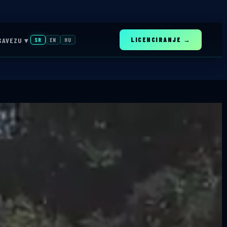
LICENCIRANJE →
SAVEZU ▾
SR
EN
HU