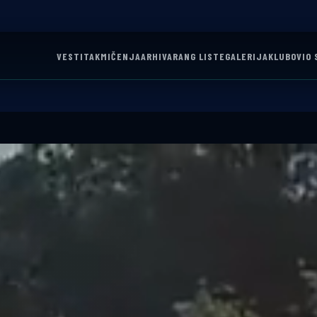
VESTI
TAKMIČENJA
ARHIVA
RANG LISTE
GALERIJA
KLUBOVI
O 