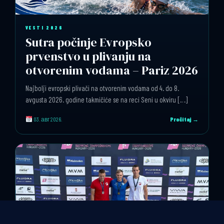
VESTI 2026
Sutra počinje Evropsko
prvenstvo u plivanju na
otvorenim vodama – Pariz 2026
Najbolji evropski plivači na otvorenim vodama od 4. do 8.
avgusta 2026. godine takmičiće se na reci Seni u okviru […]
03. авг 2026.
Pročitaj →