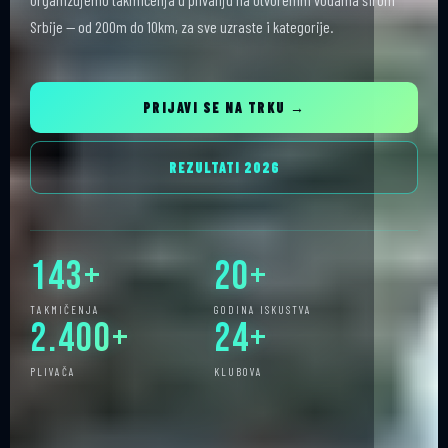
Srbije — od 200m do 10km, za sve uzraste i kategorije.
PRIJAVI SE NA TRKU →
REZULTATI 2026
143+
20+
TAKMIČENJA
GODINA ISKUSTVA
2.400+
24+
PLIVAČA
KLUBOVA