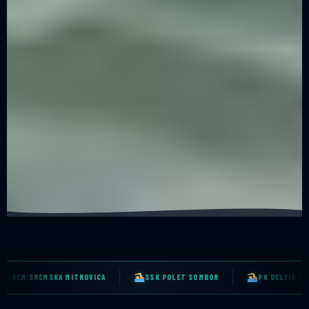
T SOMBOR
PK DELFIN 2007 NOVI PAZAR
PK ČAČAK
PK K