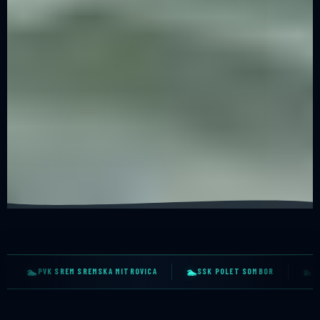
🏊
🏊
🏊
SSK POLET SOMBOR
PK DELFIN 2007 NOVI PAZAR
PK ČAČAK