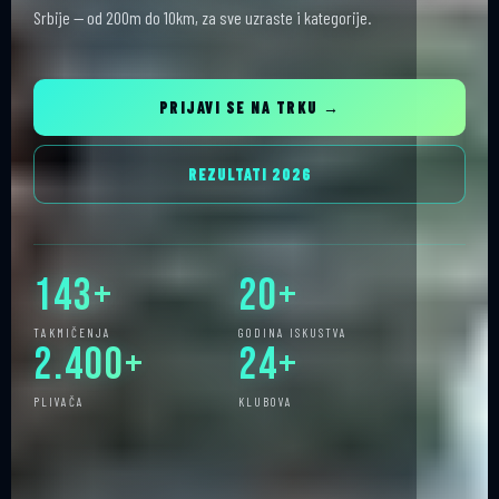
Srbije — od 200m do 10km, za sve uzraste i kategorije.
PRIJAVI SE NA TRKU →
REZULTATI 2026
143+
20+
TAKMIČENJA
GODINA ISKUSTVA
2.400+
24+
PLIVAČA
KLUBOVA