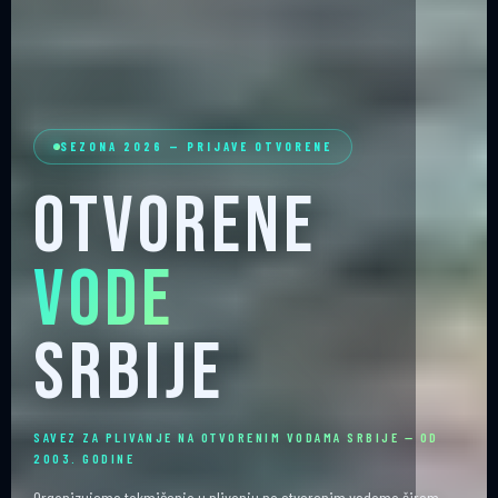
SEZONA 2026 — PRIJAVE OTVORENE
Otvorene
Vode
Srbije
SAVEZ ZA PLIVANJE NA OTVORENIM VODAMA SRBIJE — OD
2003. GODINE
Organizujemo takmičenja u plivanju na otvorenim vodama širom