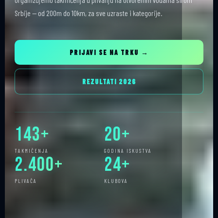
Srbije — od 200m do 10km, za sve uzraste i kategorije.
PRIJAVI SE NA TRKU →
REZULTATI 2026
143+
20+
TAKMIČENJA
GODINA ISKUSTVA
2.400+
24+
PLIVAČA
KLUBOVA