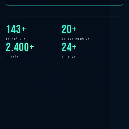
143+
20+
TAKMIČENJA
GODINA ISKUSTVA
2.400+
24+
PLIVAČA
KLUBOVA