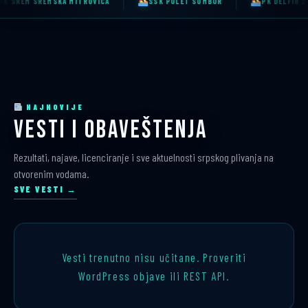
A MITROVICA
SSK POLET SOMBOR
PK DELFIN 2007 NOVI PAZAR
NAJNOVIJE
VESTI I OBAVEŠTENJA
Rezultati, najave, licenciranje i sve aktuelnosti srpskog plivanja na
otvorenim vodama.
SVE VESTI →
Vesti trenutno nisu učitane. Proveriti
WordPress objave ili REST API.