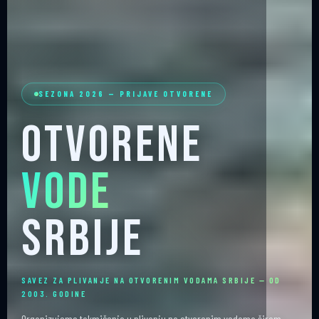
SEZONA 2026 — PRIJAVE OTVORENE
Otvorene
Vode
Srbije
SAVEZ ZA PLIVANJE NA OTVORENIM VODAMA SRBIJE — OD
2003. GODINE
Organizujemo takmičenja u plivanju na otvorenim vodama širom