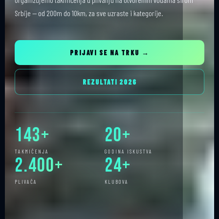
Srbije — od 200m do 10km, za sve uzraste i kategorije.
PRIJAVI SE NA TRKU →
REZULTATI 2026
143+
20+
TAKMIČENJA
GODINA ISKUSTVA
2.400+
24+
PLIVAČA
KLUBOVA