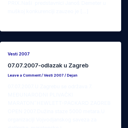
PRIX.Naši predstavnici Janoš Demeter u
muškoj konkurenciji zauzeo je […]
Vesti 2007
07.07.2007-odlazak u Zagreb
Leave a Comment
/
Vesti 2007
/
Dejan
07.07.2007.U Zagrebu se održava 7.
MEĐUNARODNI PLIVAČKI
MARATON˝HEWLETT-PACKARD ZAGREB
OPEN 2007.Dužina staze 5000 metara.U
organizaciji Vojvodjanskog saveza za
daljinsko-maratonsko i