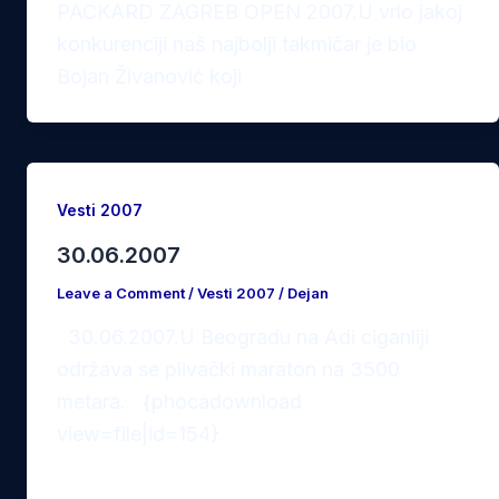
PACKARD ZAGREB OPEN 2007.U vrlo jakoj
konkurenciji naš najbolji takmičar je bio
Bojan Živanović koji
Vesti 2007
30.06.2007
Leave a Comment
/
Vesti 2007
/
Dejan
30.06.2007.U Beogradu na Adi ciganliji
održava se plivački maraton na 3500
metara. {phocadownload
view=file|id=154}