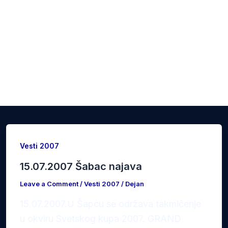
Vesti 2007
15.07.2007 Šabac najava
Leave a Comment
/
Vesti 2007
/
Dejan
15.07.2007.U Šapcu se održava takmičenje
u okviru Svetskog kupa 2007. GRAND