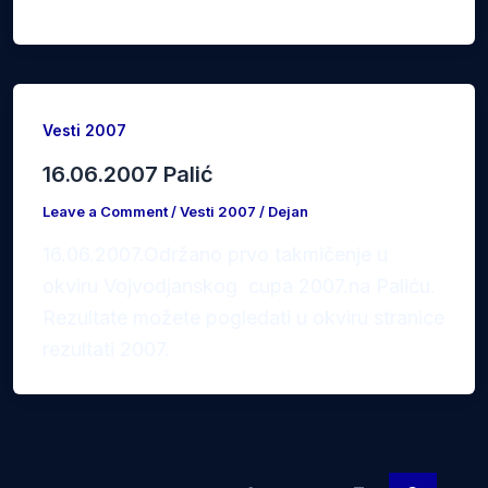
Vesti 2007
16.06.2007 Palić
Leave a Comment
/
Vesti 2007
/
Dejan
16.06.2007.Održano prvo takmičenje u
okviru Vojvodjanskog cupa 2007.na Paliću.
Rezultate možete pogledati u okviru stranice
rezultati 2007.