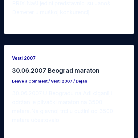
PRIX.Naši jedini predstavnici su Janoš
Demeter u muškoj konkurenciji
Vesti 2007
30.06.2007 Beograd maraton
Leave a Comment
/
Vesti 2007
/
Dejan
30.06.2007.U Beogradu na Adi ciganliji
održan je plivački maraton na 3500
metara.Na glavnoj trci u dužini od 3500
metara učestovalo