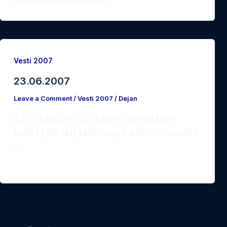
Vesti 2007
23.06.2007
Leave a Comment
/
Vesti 2007
/
Dejan
23.i 24.06.2007.U Subotici se održava
MASTERS “MEMORIJAL LADOCKI JANOŠ
“