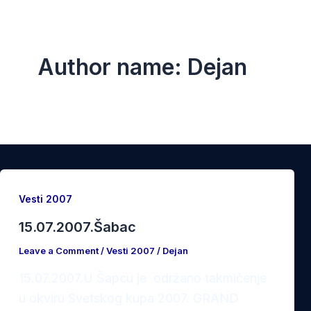
Skip
to
content
Author name: Dejan
Vesti 2007
15.07.2007.Šabac
Leave a Comment
/
Vesti 2007
/
Dejan
15.07.2007.U Šapcu je održano takmičenje
u okviru Svetskog kupa 2007. GRAND