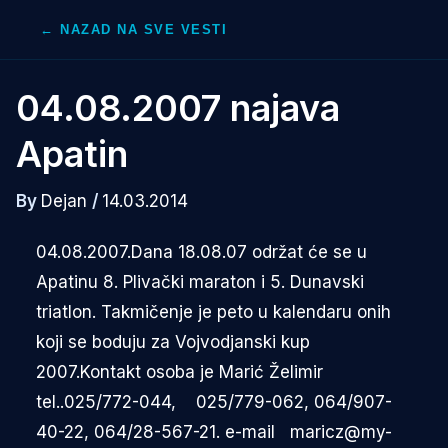
Skip
← NAZAD NA SVE VESTI
to
content
04.08.2007 najava
Apatin
By
Dejan
/
14.03.2014
04.08.2007.Dana 18.08.07 održat će se u
Apatinu 8. Plivački maraton i 5. Dunavski
triatlon. Takmičenje je peto u kalendaru onih
koji se boduju za Vojvodjanski kup
2007.Kontakt osoba je Marić Želimir
tel..025/772-044, 025/779-062, 064/907-
40-22, 064/28-567-21. e-mail maricz@my-