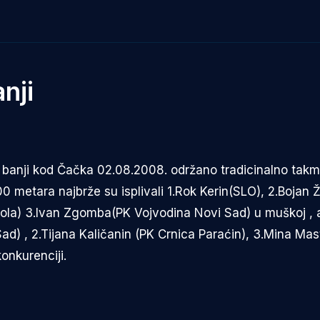
nji
banji kod Čačka 02.08.2008. održano tradicinalno takm
00 metara najbrže su isplivali 1.Rok Kerin(SLO), 2.Bojan 
la) 3.Ivan Zgomba(PK Vojvodina Novi Sad) u muškoj , 
d) , 2.Tijana Kaličanin (PK Crnica Paraćin), 3.Mina Masti
onkurenciji.