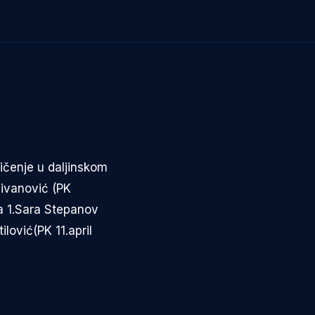
ičenje u daljinskom
Živanović (PK
a 1.Sara Stepanov
lović(PK 11.april