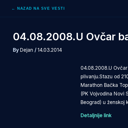
Skip
← NAZAD NA SVE VESTI
to
content
04.08.2008.U Ovčar ba
By
Dejan
/
14.03.2014
04.08.2008.U Ovčar 
plivanju.Stazu od 21
Marathon Bačka Topo
(PK Vojvodina Novi Sa
Beograd) u ženskoj k
Detaljnije link