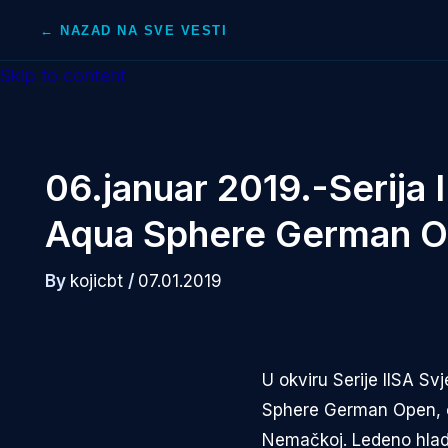
← NAZAD NA SVE VESTI
Skip to content
06.januar 2019.-Serija
Aqua Sphere German Op
By
kojicbt
/
07.01.2019
U okviru Serije IISA S
Sphere German Open, od
Nemačkoj. Ledeno hladn