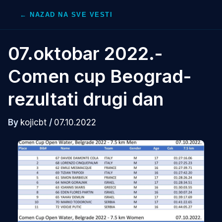
Skip
← NAZAD NA SVE VESTI
to
content
07.oktobar 2022.-
Comen cup Beograd-
rezultati drugi dan
By
kojicbt
/
07.10.2022