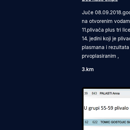
Juče 08.09.2018.god
na otvorenim vodama,
11.plivača plus tri
14. jedini koji je pl
plasmana i rezultata
prvoplasiranim ,
3.km