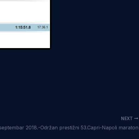
NEXT
septembar 2018.-Održan prestižni 53.Capri-Napoli maraton