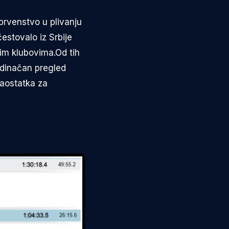
prvenstvo u plivanju
stovalo iz Srbije
im klubovima.Od tih
jedinačan pregled
zaostatka za