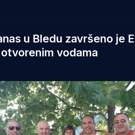
nas u Bledu završeno je 
a otvorenim vodama