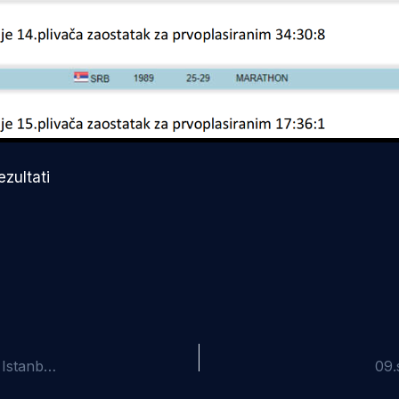
zultati
08.septembar 2018.-Veliki uspeh naših najboljih daljinaca u Istanbulu
09.