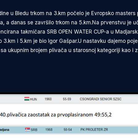
ine u Bledu trkom na 3.km počelo je Evropsko masters 
 a danas se završilo trkom na 5.km.Na prvenstvu je uče
 licencirana takmičara SRB OPEN WATER CUP-a u Madjarsk
ivao 3.km i 5.km je bio Igor Gašpar.U nastavku dajemo po
 sa ukupnim brojem plivača u starosnoj kategoriji kao i 