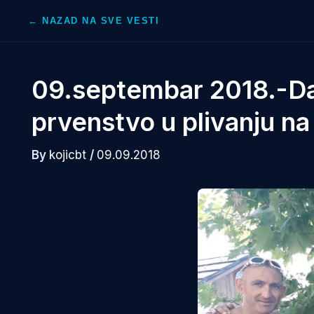
Skip
← NAZAD NA SVE VESTI
to
content
09.septembar 2018.-Da
prvenstvo u plivanju n
By
kojicbt
/
09.09.2018