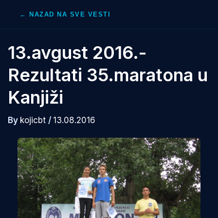
Skip
← NAZAD NA SVE VESTI
to
content
13.avgust 2016.-
Rezultati 35.maratona u
Kanjiži
By
kojicbt
/
13.08.2016