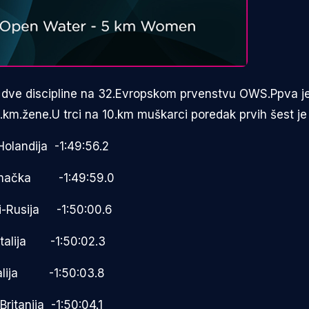
 dve discipline na 32.Evropskom prvenstvu OWS.Ppva je
.km.žene.U trci na 10.km muškarci poredak prvih šest je 
olandija -1:49:56.2
mačka -1:49:59.0
-Rusija -1:50:00.6
Italija -1:50:02.3
talija -1:50:03.8
ritanija -1:50:04.1