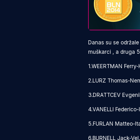
Danas su se održale
muškarci , a druga 5
1.WEERTMAN Ferry-H
2.LURZ Thomas-Ne
3.DRATTCEV Evgenii
4.VANELLI Federico-
5.FURLAN Matteo-I
6.BURNELL Jack-Vel.B