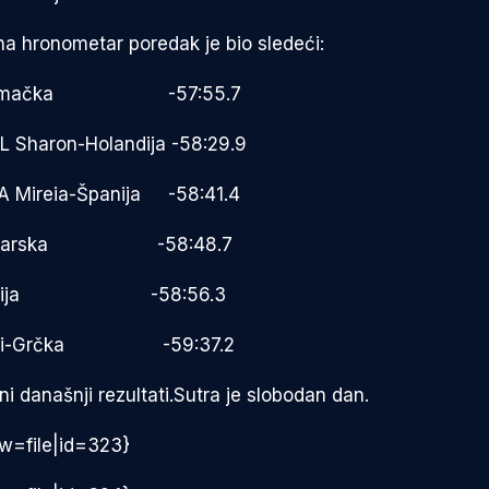
na hronometar poredak je bio sledeći:
le-Nemačka -57:55.7
Sharon-Holandija -58:29.9
 Mireia-Španija -58:41.4
Madjarska -58:48.7
e-Italija -58:56.3
liopi-Grčka -59:37.2
i današnji rezultati.Sutra je slobodan dan.
w=file|id=323}