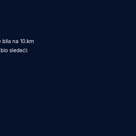
 bila na 10.km
bio sledeći: