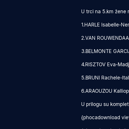
U trci na 5.km žene 
1.HARLE Isabel
2.VAN ROUWENDAAL 
3.BELMONTE GARCIA
4.RISZTOV Eva-
5.BRUNI Rachel
6.ARAOUZOU Kal
U prilogu su kompletn
{phocadownload vie