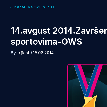
Skip
← NAZAD NA SVE VESTI
to
content
14.avgust 2014.Završe
sportovima-OWS
By
kojicbt
/
15.08.2014