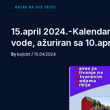
Skip
← NAZAD NA SVE VESTI
to
content
15.april 2024.-Kalenda
vode, ažuriran sa 10.ap
By
kojicbt
/
15.04.2024