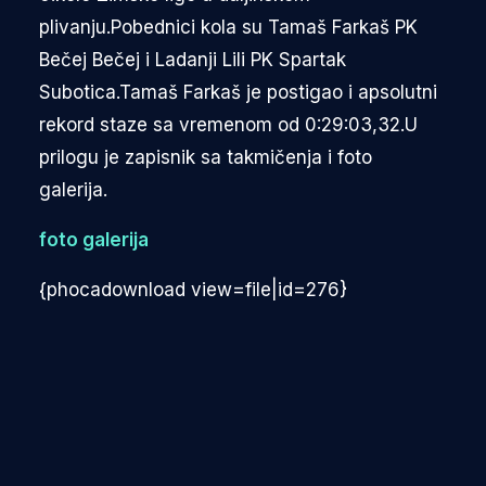
plivanju.Pobednici kola su Tamaš Farkaš PK
Bečej Bečej i Ladanji Lili PK Spartak
Subotica.Tamaš Farkaš je postigao i apsolutni
rekord staze sa vremenom od 0:29:03,32.U
prilogu je zapisnik sa takmičenja i foto
galerija.
foto galerija
{phocadownload view=file|id=276}