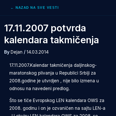
Skip
← NAZAD NA SVE VESTI
to
content
17.11.2007 potvrda
kalendara takmičenja
By
Dejan
/
14.03.2014
17.11.2007.Kalendar takmičenja daljinskog-
maratonskog plivanja u Republici Srbiji za
2008.godine je utvrdjen , nije bilo izmena u
odnosu na navedeni predlog.
Što se tiče Evropskog LEN kalendara OWS za
2008. godinu i on je ozvaničen na sajtu LEN-a
. U okviru LEN kalendara OWS za 2008. se