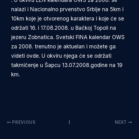
nalazi i Nacionalno prvenstvo Srbije na 5km i
10km koje je otvorenog karaktera i koje će se
održati 16. i 17.08.2008. u Bačkoj Topoli na
jezeru Zobnatica. Svetski FINA kalendar OWS
za 2008. trenutno je aktuelan i možete ga
videti ovde. U okviru njega će se održati
takmičenje u Šapcu 13.07.2008.godine na 19
km.
PREVIOUS
NEXT