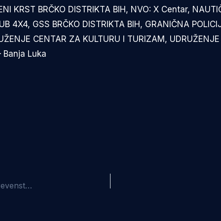
ENI KRST BRČKO DISTRIKTA BIH, NVO: X Centar, NAUT
UB 4X4, GSS BRČKO DISTRIKTA BIH, GRANIČNA POLIC
RUŽENJE CENTAR ZA KULTURU I TURIZAM, UDRUŽENJE
 Banja Luka
14.jul 2018.-Juče je na Malti počelo Juniorsko evropsko prevenstvo na otvorenim vodama