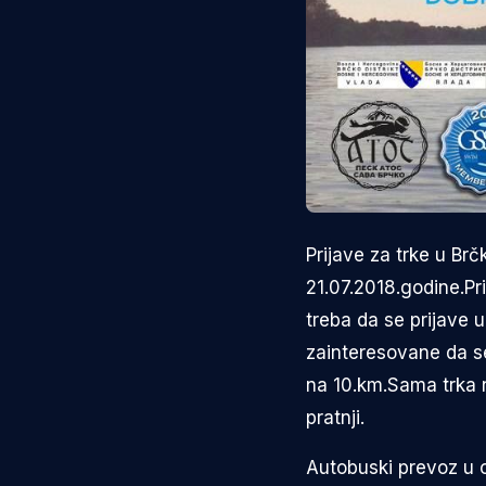
Prijave za trke u Br
21.07.2018.godine.Pr
treba da se prijave 
zainteresovane da se
na 10.km.Sama trka n
pratnji.
Autobuski prevoz u o