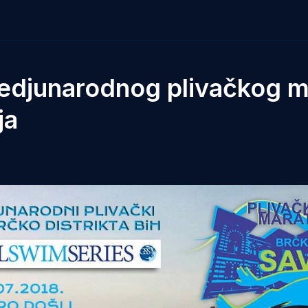
Medjunarodnog plivačkog m
ja