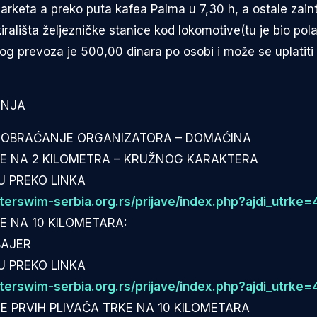
arketa a preko puta kafea Palma u 7,30 h, a ostale zai
ališta željezničke stanice kod lokomotive(tu je bio pola
og prevoza je 500,00 dinara po osobi i može se uplatit
ENJA
O OBRAĆANJE ORGANIZATORA – DOMAĆINA
RKE NA 2 KILOMETRA – KRUŽNOG KARAKTERA
U PREKO LINKA
erswim-serbia.org.rs/prijave/index.php?ajdi_utrke=
KE NA 10 KILOMETARA:
BAJER
U PREKO LINKA
erswim-serbia.org.rs/prijave/index.php?ajdi_utrke=
NJE PRVIH PLIVAČA TRKE NA 10 KILOMETARA