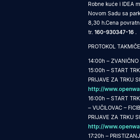
Robne kuće i IDEA m
Novom Sadu sa parkir
8,30 h.Cena povratn
tr.
160-930347-16
.
PROTOKOL TAKMIČ
14:00h – ZVANIČN
15:00h – START T
PRIJAVE ZA TRKU S
http://www.openwat
16:00h – START TR
– VUČILOVAC – FICI
PRIJAVE ZA TRKU S
http://www.openwat
17:20h – PRISTIZA