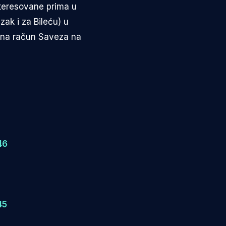
nteresovane prima u
zak i za Bileću) u
i na račun Saveza na
46
45