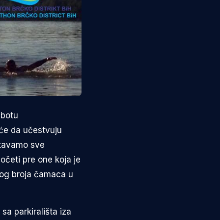
ubotu
oće da učestvuju
štavamo sve
očeti pre one koja je
nog broja čamaca u
a parkirališta iza