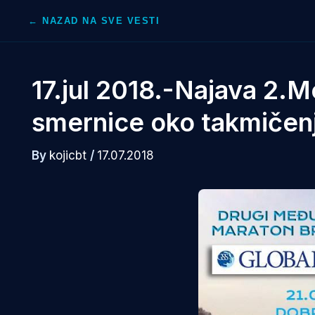
Skip
← NAZAD NA SVE VESTI
to
content
17.jul 2018.-Najava 2.
smernice oko takmičen
By
kojicbt
/
17.07.2018