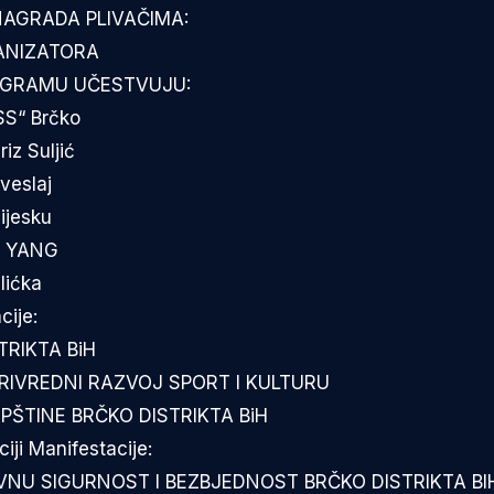
NAGRADA PLIVAČIMA:
ANIZATORA
OGRAMU UČESTVUJU:
SS“ Brčko
riz Suljić
aveslaj
pijesku
IN YANG
lićka
cije:
TRIKTA BiH
RIVREDNI RAZVOJ SPORT I KULTURU
PŠTINE BRČKO DISTRIKTA BiH
iji Manifestacije:
NU SIGURNOST I BEZBJEDNOST BRČKO DISTRIKTA BIH