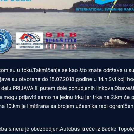
čkom su u toku.Takmičenje se kao što znate održava u s
ijave su otvorene do 18.07.2018.godine u 14.h.Svi koji h
u delu PRIJAVA ili putem dole ponudjenih linkova.Obave
 mogu prijaviti samo na jednu trku jer trka na 2.km će p
a 10.km je limitirana sa brojem učesnika radi ogreniče
ba smera je obezbedjen.Autobus kreće iz Bačke Topole s