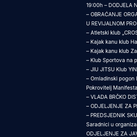
19:00h – DODJELA 
– OBRAĆANJE ORG
U REVIJALNOM PR
– Atletski klub „CRO
– Kajak kanu klub Ha
– Kajak kanu klub Z
– Klub Sportova na 
– JIU JITSU Klub Y
– Omladinski pogon I
Pokrovitelj Manifesta
– VLADA BRČKO DIS
– ODJELJENJE ZA P
– PREDSJEDNIK SKU
Saradnici u organizac
ODJELJENJE ZA JAV