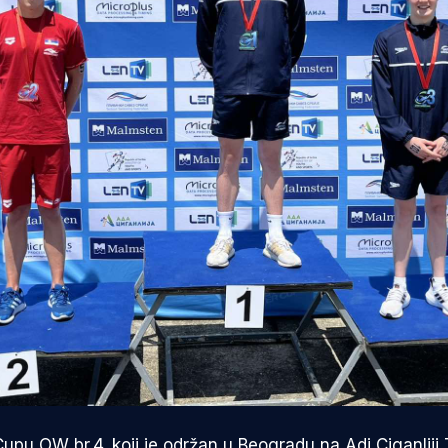
pu OW br.4. koji je održan u Beogradu na Adi Ciganliji