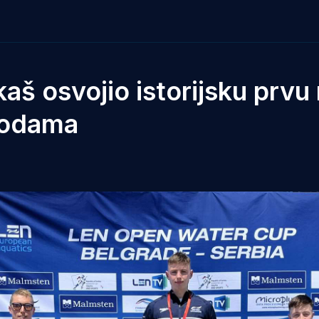
aš osvojio istorijsku prvu
 vodama