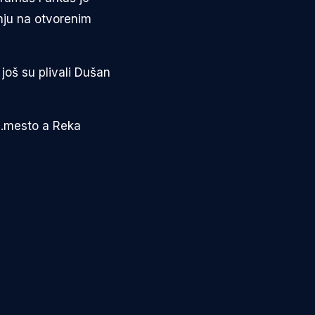
anju na otvorenim
 još su plivali Dušan
8.mesto a Reka