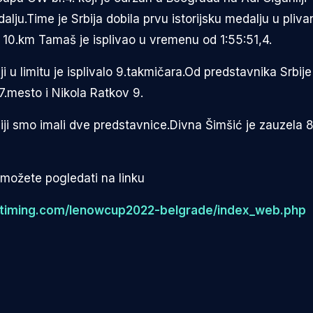
alju.Time je Srbija dobila prvu istorijsku medalju u pliv
10.km Tamaš je isplivao u vremenu od 1:55:51,4.
 u limitu je isplivalo 9.takmičara.Od predstavnika Srbije
 7.mesto i Nikola Ratkov 9.
ji smo imali dve predstavnice.Divna Šimšić je zauzela 
možete pogledati na linku
ustiming.com/lenowcup2022-belgrade/index_web.php