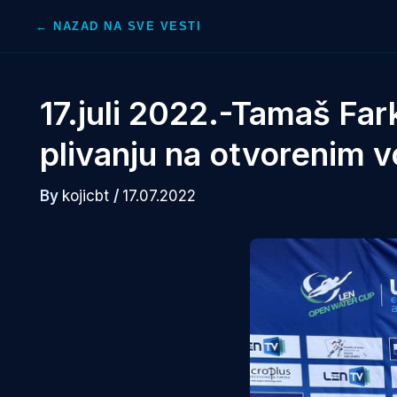
Skip
← NAZAD NA SVE VESTI
to
content
17.juli 2022.-Tamaš Fark
plivanju na otvorenim
By
kojicbt
/
17.07.2022