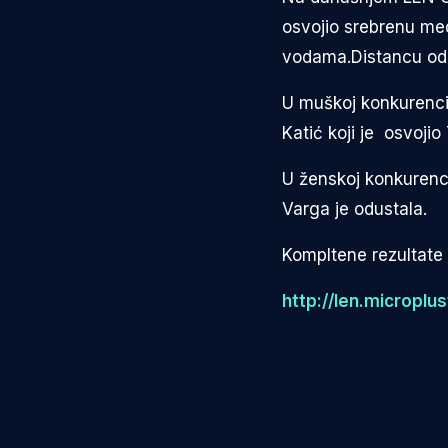
osvojio srebrenu med
vodama.Distancu od 
U muškoj konkurenciji
Katić koji je osvojio
U ženskoj konkurenci
Varga je odustala.
Kompltene rezultate 
http://len.micropl