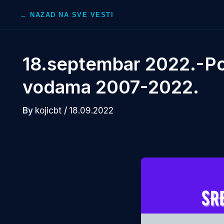
Skip
← NAZAD NA SVE VESTI
to
content
18.septembar 2022.-Pob
vodama 2007-2022.
By
kojicbt
/
18.09.2022