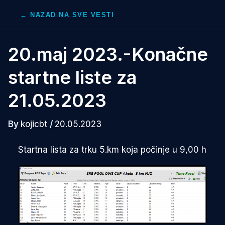
Skip
← NAZAD NA SVE VESTI
to
content
20.maj 2023.-Konačne
startne liste za
21.05.2023
By
kojicbt
/
20.05.2023
Startna lista za trku 5.km koja počinje u 9,00 h