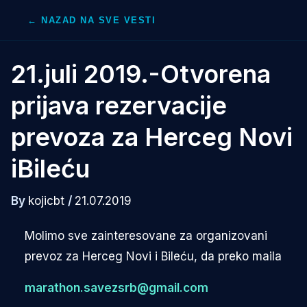
Skip
← NAZAD NA SVE VESTI
to
content
21.juli 2019.-Otvorena
prijava rezervacije
prevoza za Herceg Novi
iBileću
By
kojicbt
/
21.07.2019
Molimo sve zainteresovane za organizovani
prevoz za Herceg Novi i Bileću, da preko maila
marathon.savezsrb@gmail.com