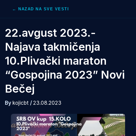
Skip
← NAZAD NA SVE VESTI
to
content
22.avgust 2023.-
Najava takmičenja
10.Plivački maraton
“Gospojina 2023” Novi
Bečej
By
kojicbt
/
23.08.2023