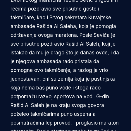
rečima pozdravio sve prisutne goste i
takmičare, kao i Prvog sekretara Kuvajtske
ambasade Rašida Al Saleha, koja je pomogla
održavanje ovoga maratona. Posle Sevića je
sve prisutne pozdravio Rašid Al Saleh, koji je
istakao da mu je drago što je danas ovde, i da
je njegova ambasada rado pristala da
pomogne ovo takmičenje, a razlog je vrlo
jednostavan, oni su zemlja koja je pustinjska i
koja nema baš puno vode i stoga rado
potpomažu razvoj sportova na vodi. G-din
Rašid Al Saleh je na kraju svoga govora
poželeo takmičarima puno uspeha a
posmatračima lep provod, i proglasio maraton