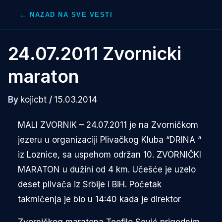
Skip
← NAZAD NA SVE VESTI
to
content
24.07.2011 Zvornicki
maraton
By
kojicbt
/
15.03.2014
MALI ZVORNIK – 24.07.2011 je na Zvorničkom
jezeru u organizaciji Plivačkog Kluba “DRINA “
iz Loznice, sa uspehom održan 10. ZVORNIČKI
MARATON u dužini od 4 km. Učešće je uzelo
deset plivača iz Srbije i BiH. Početak
takmičenja je bio u 14:40 kada je direktor
Zvorničkog maratona Teofilo Sević prigodnim