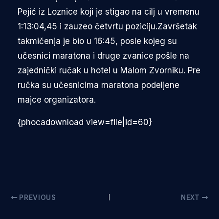
Pejić iz Loznice koji je stigao na cilj u vremenu
1:13:04,45 i zauzeo četvrtu poziciju.Završetak
takmičenja je bio u 16:45, posle kojeg su
učesnici maratona i druge zvanice pošle na
zajednički ručak u hotel u Malom Zvorniku. Pre
ručka su učesnicima maratona podeljene
majce organizatora.
{phocadownload view=file|id=60}
PREVIOUS
NEXT