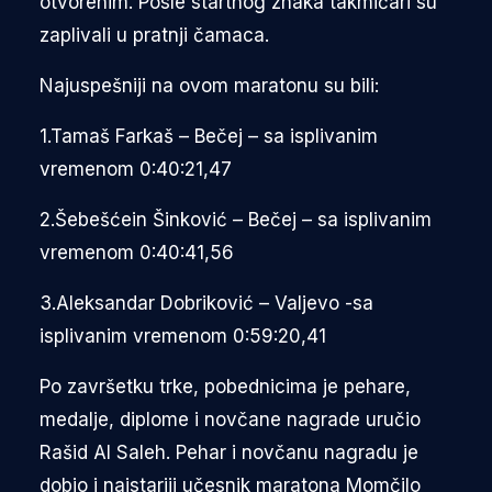
otvorenim. Posle startnog znaka takmičari su
zaplivali u pratnji čamaca.
Najuspešniji na ovom maratonu su bili:
1.Tamaš Farkaš – Bečej – sa isplivanim
vremenom 0:40:21,47
2.Šebešćein Šinković – Bečej – sa isplivanim
vremenom 0:40:41,56
3.Aleksandar Dobriković – Valjevo -sa
isplivanim vremenom 0:59:20,41
Po završetku trke, pobednicima je pehare,
medalje, diplome i novčane nagrade uručio
Rašid Al Saleh. Pehar i novčanu nagradu je
dobio i najstariji učesnik maratona Momčilo