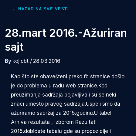
Skip
← NAZAD NA SVE VESTI
to
content
28.mart 2016.-Ažuriran
sajt
By
kojicbt
/
28.03.2016
Kao što ste obavešteni preko fb stranice došlo
je do problema u radu web stranice.Kod
preuzimanja sadržaja pojavljivali su se neki
znaci umesto pravog sadržaja.Uspeli smo da
ažuriramo sadržaj za 2015.godinu.U tabeli
Arhiva rezultata , izborom Rezultati
2015.dobićete tabelu gde su propozicije i