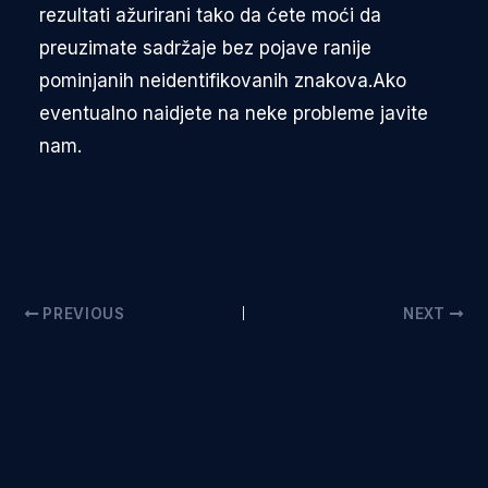
rezultati ažurirani tako da ćete moći da
preuzimate sadržaje bez pojave ranije
pominjanih neidentifikovanih znakova.Ako
eventualno naidjete na neke probleme javite
nam.
PREVIOUS
NEXT