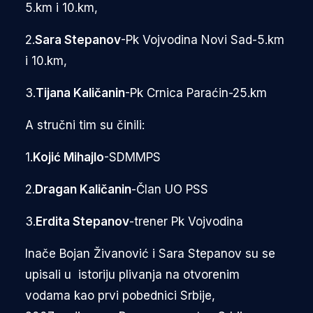
5.km i 10.km,
2.
Sara Stepanov
-Pk Vojvodina Novi Sad-5.km
i 10.km,
3.
Tijana Kaličanin
-Pk Crnica Paraćin-25.km
A stručni tim su činili:
1.
Kojić Mihajlo
-SDMMPS
2.
Dragan Kaličanin
-Član UO PSS
3.
Erdita Stepanov
-trener Pk Vojvodina
Inače Bojan Živanović i Sara Stepanov su se
upisali u istoriju plivanja na otvorenim
vodama kao prvi pobednici Srbije,