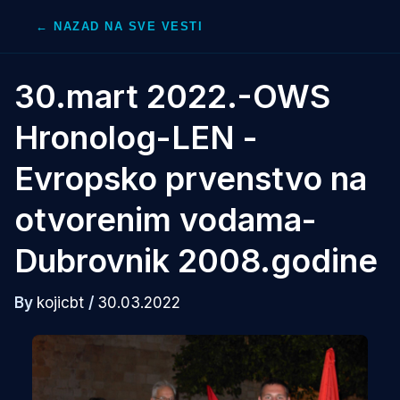
Skip
← NAZAD NA SVE VESTI
to
content
30.mart 2022.-OWS
Hronolog-LEN -
Evropsko prvenstvo na
otvorenim vodama-
Dubrovnik 2008.godine
By
kojicbt
/
30.03.2022