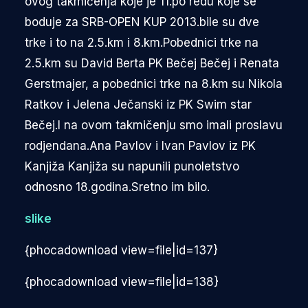
ovog takmičenja koje je 11.po redu koje se
boduje za SRB-OPEN KUP 2013.bile su dve
trke i to na 2.5.km i 8.km.Pobednici trke na
2.5.km su David Berta PK Bečej Bečej i Renata
Gerstmajer, a pobednici trke na 8.km su Nikola
Ratkov i Jelena Ječanski iz PK Swim star
Bečej.I na ovom takmičenju smo imali proslavu
rodjendana.Ana Pavlov i Ivan Pavlov iz PK
Kanjiža Kanjiža su napunili punoletstvo
odnosno 18.godina.Sretno im bilo.
slike
{phocadownload view=file|id=137}
{phocadownload view=file|id=138}