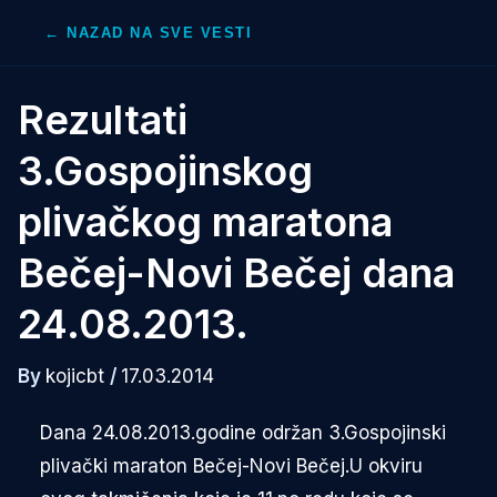
Skip
← NAZAD NA SVE VESTI
to
content
Rezultati
3.Gospojinskog
plivačkog maratona
Bečej-Novi Bečej dana
24.08.2013.
By
kojicbt
/
17.03.2014
Dana 24.08.2013.godine održan 3.Gospojinski
plivački maraton Bečej-Novi Bečej.U okviru