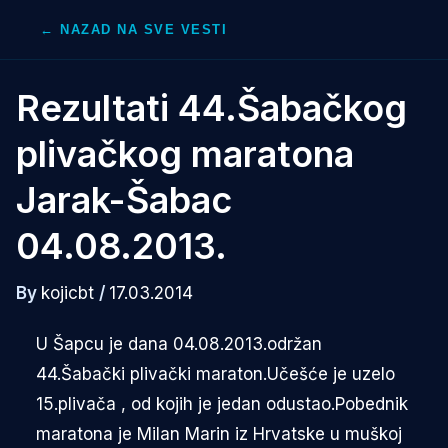
Skip
← NAZAD NA SVE VESTI
to
content
Rezultati 44.Šabačkog
plivačkog maratona
Jarak-Šabac
04.08.2013.
By
kojicbt
/
17.03.2014
U Šapcu je dana 04.08.2013.održan
44.Šabački plivački maraton.Učešće je uzelo
15.plivača , od kojih je jedan odustao.Pobednik
maratona je Milan Marin iz Hrvatske u muškoj