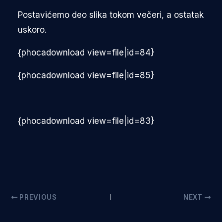
Postavićemo deo slika tokom večeri, a ostatak
uskoro.
{phocadownload view=file|id=84}
{phocadownload view=file|id=85}
{phocadownload view=file|id=83}
PREVIOUS
NEXT