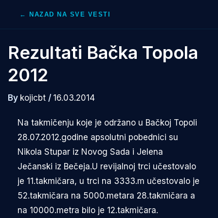
Skip
← NAZAD NA SVE VESTI
to
content
Rezultati Bačka Topola
2012
By
kojicbt
/
16.03.2014
Na takmičenju koje je održano u Bačkoj Topoli
28.07.2012.godine apsolutni pobednici su
Nikola Stupar iz Novog Sada i Jelena
Ječanski iz Bečeja.U revijalnoj trci učestovalo
je 11.takmičara, u trci na 3333.m učestovalo je
52.takmičara na 5000.metara 28.takmičara a
na 10000.metra bilo je 12.takmičara.